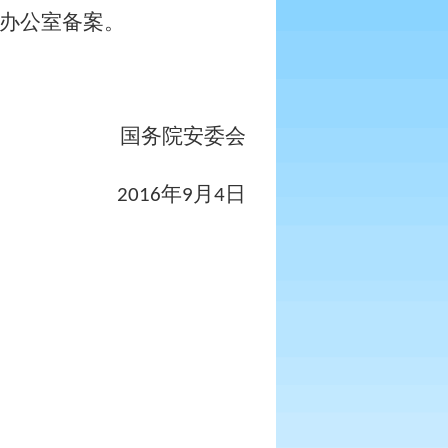
办公室备案。
国务院安委会
年
月
日
2016
9
4