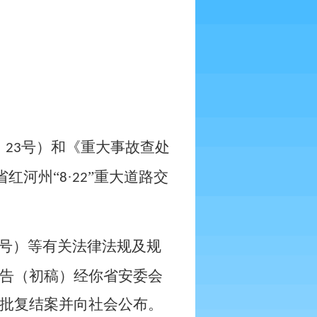
〕
号）和《重大事故查处
23
省红河州
“
·
”重大道路交
8
22
号）等有关法律法规及规
告（初稿）经你省安委会
批复结案并向社会公布。