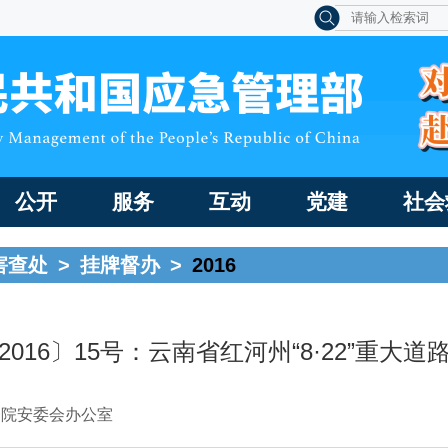
公开
服务
互动
党建
社会
害查处
>
挂牌督办
>
2016
016〕15号：云南省红河州“8·22”重大
务院安委会办公室