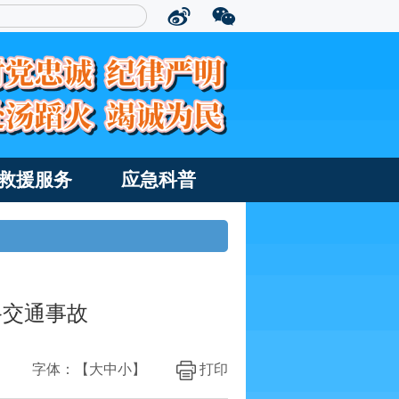
救援服务
应急科普
道路交通事故
字体：【
大
中
小
】
打印