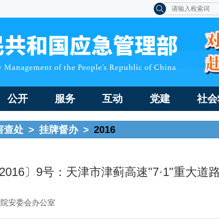
公开
服务
互动
党建
社会
害查处
>
挂牌督办
>
2016
2016〕9号：天津市津蓟高速"7·1"重大道
务院安委会办公室