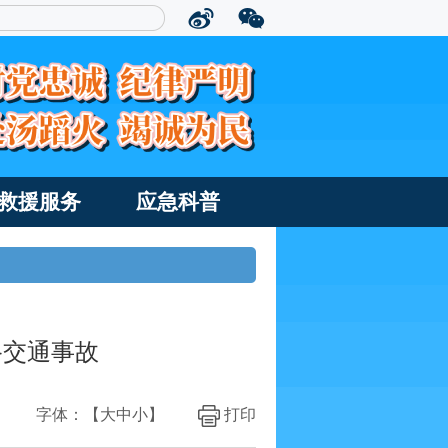
救援服务
应急科普
路交通事故
字体：【
大
中
小
】
打印