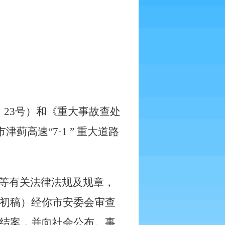
〕
23
号）和《重大事故查处
市津蓟高速“
7
·1
”
重大道路
等有关法律法规及规章，
初稿）经你市安委会审查
结案，并向社会公布。事