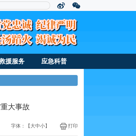
救援服务
应急科普
”重大事故
字体：【
大
中
小
】
打印