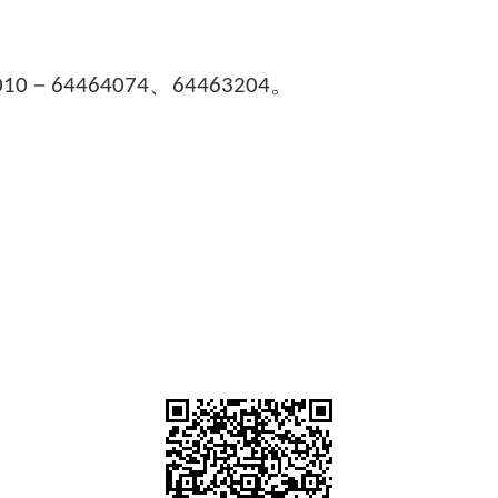
－
、
。
010
64464074
64463204