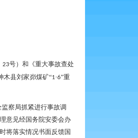
〕
号）和《重大事故查处
23
神木县刘家峁煤矿“
·
”重
1
6
全监察局抓紧进行事故调
理意见经国务院安委会办
时将落实情况书面反馈国