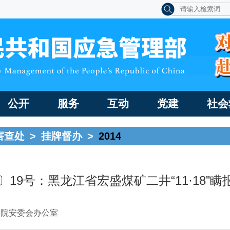
公开
服务
互动
党建
社会
害查处
>
挂牌督办
>
2014
4〕19号：黑龙江省宏盛煤矿二井“11·18”
务院安委会办公室