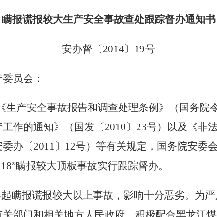
瞒报谎报较大生产安全事故查处跟踪督办通知书
安办督〔
2014
〕
19
号
产委员会：
《生产安全事故报告和调查处理条例》（国务院
产工作的通知》（国发〔
2010
〕
23
号）以及《非
安委办〔
2011
〕
12
号）等有关规定，国务院安委
·
18
”瞒报较大顶板事故实行跟踪督办。
4
起瞒报谎报较大以上事故，影响十分恶劣。为严
有关部门和相关地方人民政府，积极配合黑龙江煤