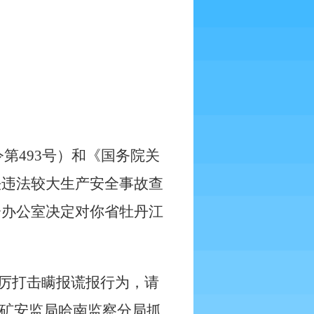
令第
493
号）和《国务院关
法违法较大生产安全事故查
会办公室决定对你省牡丹江
厉打击瞒报谎报行为，请
矿安监局哈南监察分局抓