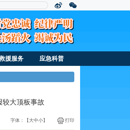
救援服务
应急科普
瞒报较大顶板事故
字体：【
大
中
小
】
打印