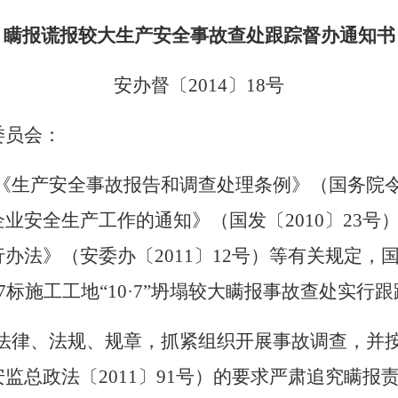
瞒报谎报较大生产安全事故查处跟踪督办通知书
安办督〔
2014
〕
18
号
委员会：
《生产安全事故报告和调查处理条例》（国务院
企业安全生产工作的通知》（国发〔
2010
〕
23
号
行办法》（安委办〔
2011
〕
12
号）等有关规定，
7
标施工工地“
10
·
7
”坍塌较大瞒报事故查处实行跟
法律、法规、规章，抓紧组织开展事故调查，并
安监总政法〔
2011
〕
91
号）的要求严肃追究瞒报