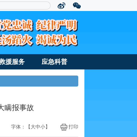
救援服务
应急科普
较大瞒报事故
字体：【
大
中
小
】
打印