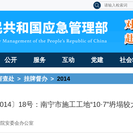
公开
服务
互动
党建
社会
害查处
>
挂牌督办
>
2014
014〕18号：南宁市施工工地“10·7”坍塌
务院安委会办公室