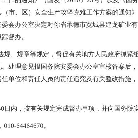
产工作的通知》（国发〔
2010
〕
23
号）以及《国
县（市、区）安全生产攻坚克难工作方案的通知》
安委会办公室决定对你省承德市宽城县建龙矿业有
跟踪督办。
法规、规章等规定，督促有关地方人民政府抓紧
见。处理意见报国务院安委会办公室审核备案后，
责任单位和责任人员的责任追究及有关整改措施，
60
日内，按有关规定完成督办事项，并向国务院
，
010-64464670
。