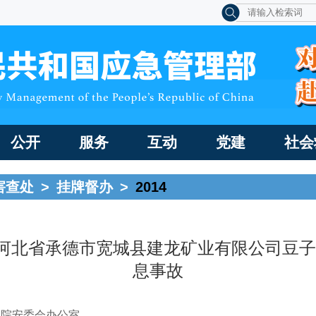
公开
服务
互动
党建
社会
害查处
>
挂牌督办
>
2014
：河北省承德市宽城县建龙矿业有限公司豆子沟
息事故
务院安委会办公室