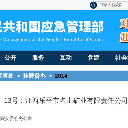
公开
服务
互动
党建
社会
害查处
>
挂牌督办
>
2014
4〕13号：江西乐平市名山矿业有限责任公司“7
务院安委会办公室