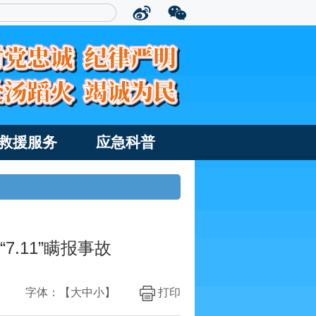
救援服务
应急科普
.11”瞒报事故
字体：【
大
中
小
】
打印