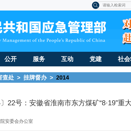
公开
服务
互动
党建
社会
害查处
>
挂牌督办
>
2014
4〕22号：安徽省淮南市东方煤矿“8·19”
务院安委会办公室