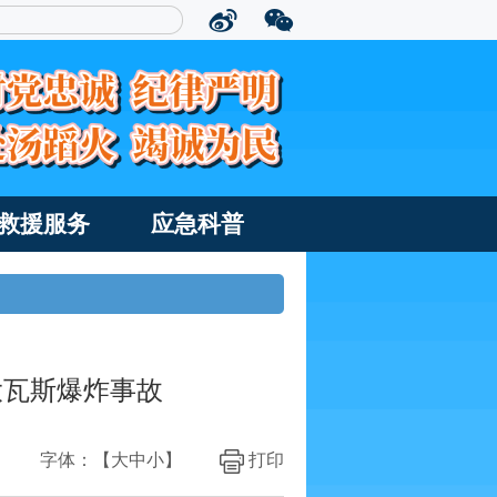
救援服务
应急科普
重大瓦斯爆炸事故
字体：【
大
中
小
】
打印