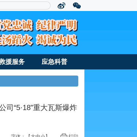
救援服务
应急科普
“5·18”重大瓦斯爆炸
字体：【
大
中
小
】
打印