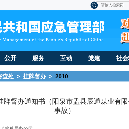
公开
服务
互动
党建
社会
害查处
>
挂牌督办
>
2010
牌督办通知书（阳泉市盂县辰通煤业有限公司
事故）
全监管总局办公厅