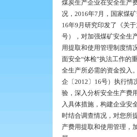
煤炭生产企业在安全生产
况，
2016
年
7
月，国家煤矿
16
年
9
月研究印发了《关于
号），对加强煤矿安全生
用提取和使用管理制度情
面安全“体检”执法工作的
全生产所必需的资金投入
企〔
2012
〕
16
号）执行情
验，深入分析安全生产费
入具体措施，构建企业安
时结合调查情况，对您所
产费用提取和使用管理，