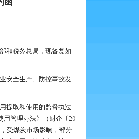
的函
部和税务总局，现答复如
业安全生产、防控事故发
用提取和使用的监督执法
使用管理办法》（财企〔
20
来，受煤炭市场影响，部分