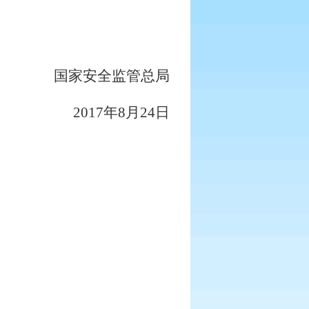
国家安全监管总局
2017
年
8
月
24
日