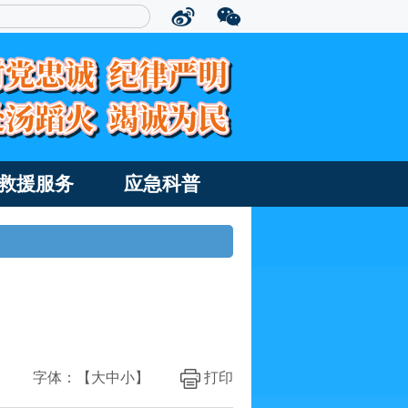
救援服务
应急科普
字体：【
大
中
小
】
打印