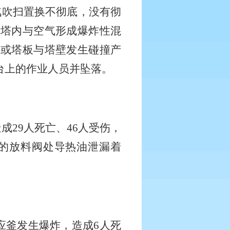
汽吹扫置换不彻底，没有彻
醪塔内与空气形成爆炸性混
间或塔板与塔壁发生碰撞产
台上的作业人员并坠落。
造成
29
人死亡、
46
人受伤，
的放料阀处导热油泄漏着
应釜发生爆炸，造成
6
人死