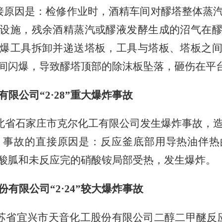
接原因是：检修作业时，酒精车间对醪塔整体蒸
设施，残余酒精蒸汽或醪液发酵生成的沼气在
爆工具拆卸并递送塔板，工具与塔板、塔板之
间闪爆，导致醪塔顶部的除沫板坠落，砸伤在平
有限公司
“
2
·
28
”重大爆炸事故
北省石家庄市克尔化工有限公司发生爆炸事故，
。事故的直接原因是：反应釜底部用导热油伴热
酸胍和未反应完的硝酸铵局部受热，发生爆炸。
份有限公司
“
2
·
24
”较大爆炸事故
苏省宜兴市天音化工股份有限公司二醇二甲醚反