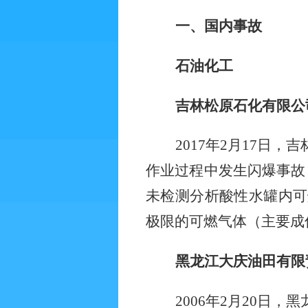
一、国内事故
石油化工
吉林松原石化有限公
2017
年
2
月
17
日，吉
作业过程中发生闪爆事故
未检测分析酸性水罐内可
极限的可燃气体（主要成
黑龙江大庆油田有限
2006
年
2
月
20
日，黑