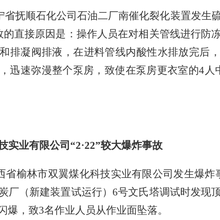
宁省抚顺石化公司石油二厂南催化裂化装置发生
故的直接原因是：操作人员在对相关管线进行防
和排凝阀排液，在进料管线内酸性水排放完后
，迅速弥漫整个泵房，致使在泵房更衣室的
4
人
技实业有限公司
“
2
·
22
”较大爆炸事故
西省榆林市双翼煤化科技实业有限公司发生爆炸
炭厂（新建装置试运行）
6
号文氏塔调试时发现
闪爆，致
3
名作业人员从作业面坠落。