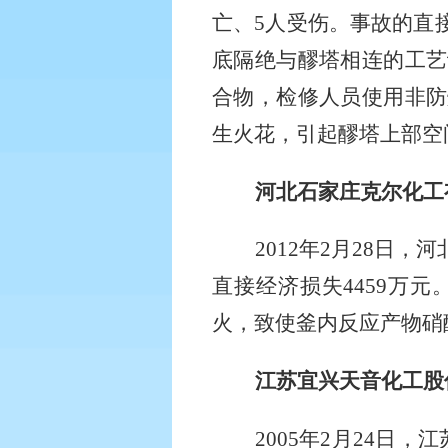
亡、
5
人受伤。事故的直
底隔绝与醪塔相连的工艺
合物，检修人员使用非防
生火花，引起醪塔上部空
河北石家庄克尔化工
2012
年
2
月
28
日，河
直接经济损失
4459
万元
火，致使釜内反应产物硝
江苏宜兴天音化工股
2005
年
2
月
24
日，江