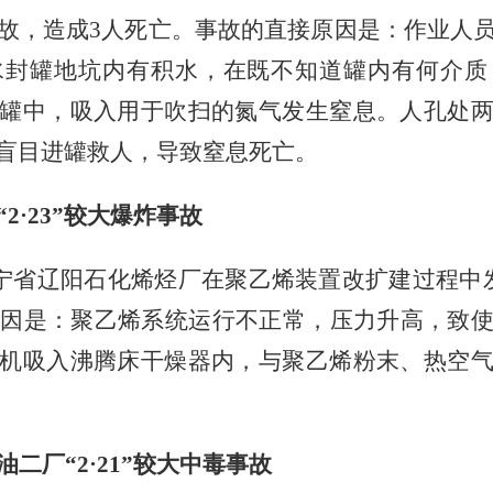
故，造成
3
人死亡。事故的直接原因是：作业人
水封罐地坑内有积水，在既不知道罐内有何介质
罐中，吸入用于吹扫的氮气发生窒息。人孔处
盲目进罐救人，导致窒息死亡。
“
2
·
23
”较大爆炸事故
宁省辽阳石化烯烃厂在聚乙烯装置改扩建过程中
因是：聚乙烯系统运行不正常，压力升高，致
机吸入沸腾床干燥器内，与聚乙烯粉末、热空
油二厂
“
2
·
21
”较大中毒事故