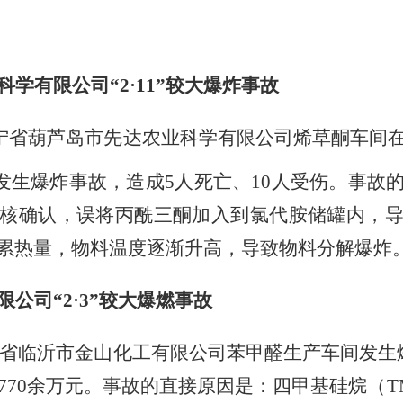
科学有限公司
“
2
·
11
”较大爆炸事故
宁省葫芦岛市先达农业科学有限公司烯草酮车间
发生爆炸事故，造成
5
人死亡、
10
人受伤。事故
核确认，误将丙酰三酮加入到氯代胺储罐内，
累热量，物料温度逐渐升高，导致物料分解爆炸
限公司
“
2
·
3
”较大爆燃事故
省临沂市金山化工有限公司苯甲醛生产车间发生
770
余万元。事故的直接原因是：四甲基硅烷（
T