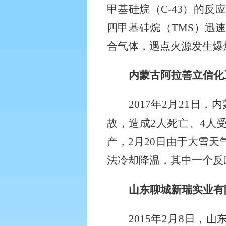
甲基硅烷（
C-43
）的反应
四甲基硅烷（
TMS
）迅
合气体，遇点火源发生爆
内蒙古阿拉善立信化
2017
年
2
月
21
日，内
故，造成
2
人死亡、
4
人
产，
2
月
20
日由于大雪天
法冷却降温，其中一个反
山东聊城新瑞实业有
2015
年
2
月
8
日，山