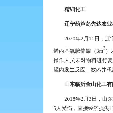
精细化工
辽宁葫芦岛先达农业
2020
年
2
月
11
日，辽
3
烯丙基氧胺储罐
（
3m
）
操作人员未对物料进行复
罐内发生反应，放热并积
山东临沂金山化工有
2018
年
2
月
3
日，山东
5
人受伤，直接经济损失
1