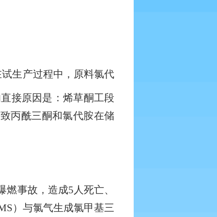
在试生产过程中，原料氯代
的直接原因是：烯草酮工段
导致丙酰三酮和氯代胺在储
。
爆燃事故，造成
5
人死亡、
MS
）与氯气生成氯甲基三