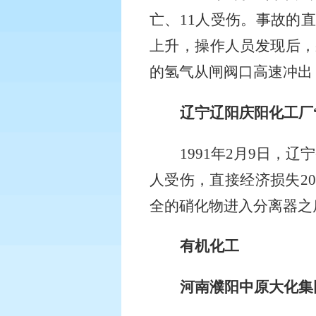
亡、
11
人受伤。事故的直
上升，操作人员发现后，
的氢气从闸阀口高速冲出
辽宁辽阳庆阳化工厂
1991
年
2
月
9
日，辽宁
人受伤，直接经济损失
20
全的硝化物进入分离器之
有机化工
河南濮阳中原大化集