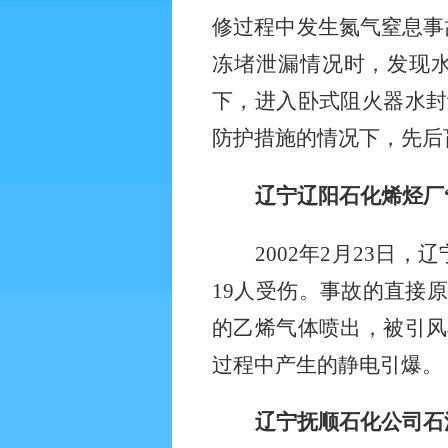
修过程中发生氮气窒息事
冻堵泄漏情况时，发现
下，进入卧式阻火器水封
防护措施的情况下，先后
辽宁辽阳石化烯烃厂
2002
年
2
月
23
日，辽
19
人受伤。事故的直接原
的乙烯气体喷出，被引风
过程中产生的静电引爆。
辽宁抚顺石化公司石