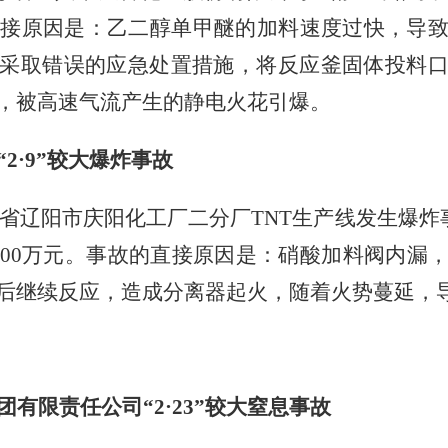
接原因是：乙二醇单甲醚的加料速度过快，导
采取错误的应急处置措施，将反应釜固体投料
，被高速气流产生的静电火花引爆。
“
2
·
9
”较大爆炸事故
省辽阳市庆阳化工厂二分厂
TNT
生产线发生爆炸
00
万元。事故的直接原因是：硝酸加料阀内漏
后继续反应，造成分离器起火，随着火势蔓延，
团有限责任公司
“
2
·
23
”较大窒息事故