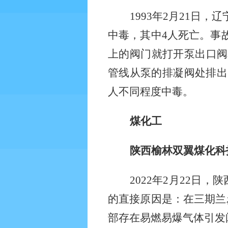
1993
年
2
月
21
日，辽
中毒，其中
4
人死亡。事
上的阀门就打开泵出口阀
管线从泵的排凝阀处排出
人不同程度中毒。
煤化工
陕西榆林双翼煤化科
2022
年
2
月
22
日，陕
的直接原因是：在三期兰
部存在易燃易爆气体引发