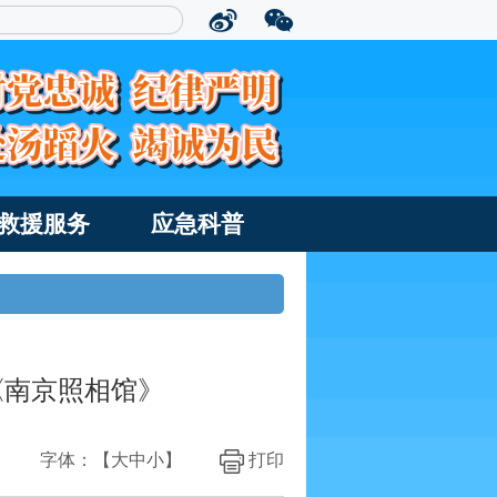
救援服务
应急科普
《南京照相馆》
字体：【
大
中
小
】
打印