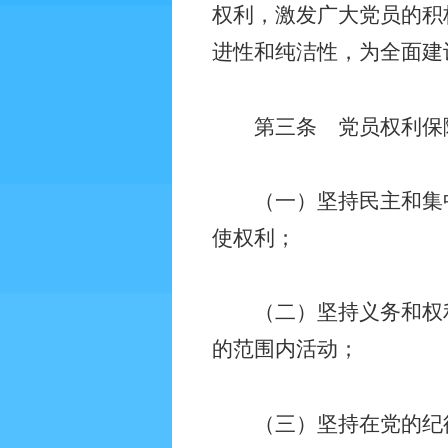
权利，激发广大党员的积
进性和纯洁性，为全面建
第三条 党员权利保障
（一）坚持民主和集中
使权利；
（二）坚持义务和权利
的范围内活动；
（三）坚持在党的纪律