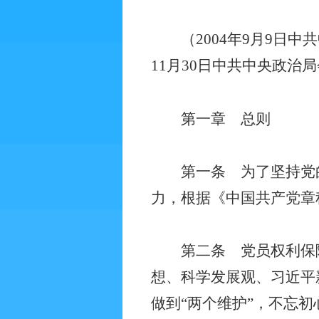
（2004年9月9日中共
11月30日中共中央政治局
第一章 总则
第一条 为了坚持党的
力，根据《中国共产党章
第二条 党员权利保障坚
想、科学发展观、习近平
做到“两个维护”，不忘