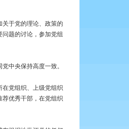
关于党的理论、政策的
要问题的讨论，参加党组
党中央保持高度一致。
在党组织、上级党组织
推荐优秀干部，在党组织