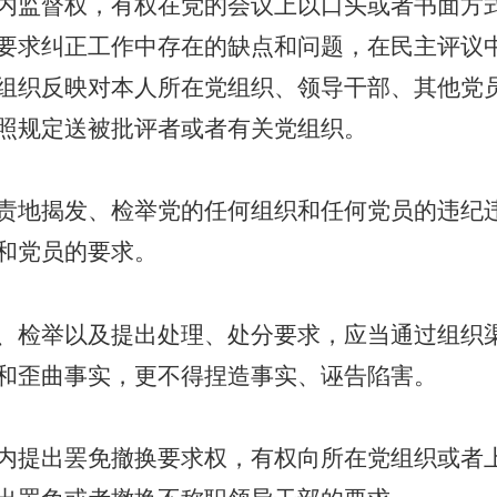
监督权，有权在党的会议上以口头或者书面方式
要求纠正工作中存在的缺点和问题，在民主评议
组织反映对本人所在党组织、领导干部、其他党
照规定送被批评者或者有关党组织。
地揭发、检举党的任何组织和任何党员的违纪违
和党员的要求。
检举以及提出处理、处分要求，应当通过组织渠
和歪曲事实，更不得捏造事实、诬告陷害。
提出罢免撤换要求权，有权向所在党组织或者上