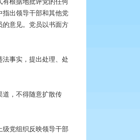
有根据地批评党的任何
中指出领导干部和其他党
员的意见。党员以书面方
法事实，提出处理、处
道，不得随意扩散传
级党组织反映领导干部