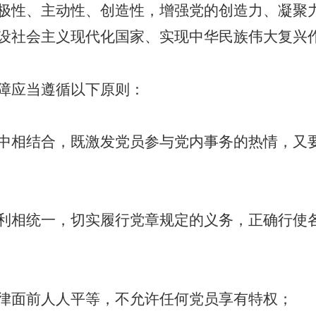
极性、主动性、创造性，增强党的创造力、凝聚
设社会主义现代化国家、实现中华民族伟大复兴
应当遵循以下原则：
相结合，既激发党员参与党内事务的热情，又要
相统一，切实履行党章规定的义务，正确行使各
面前人人平等，不允许任何党员享有特权；