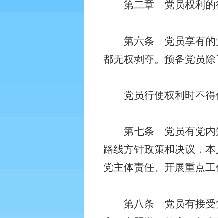
第二章 党员权利的
第六条 党员享有的党
都无权剥夺。预备党员除
党员行使权利时不得侵
第七条 党员有党内知
路线方针政策和决议，本
党主体责任、开展重点工
第八条 党员有接受党