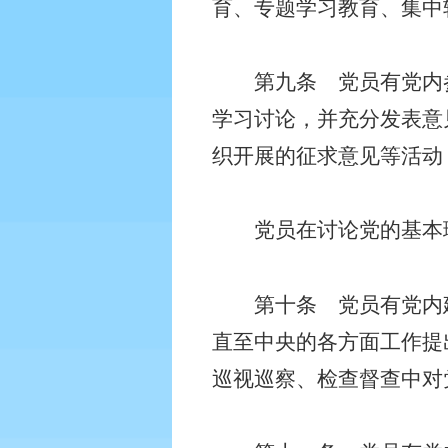
育、专题学习教育、集中
第九条 党员有党内参
学习讨论，并充分发表意
织开展的征求意见等活动
党员在讨论党的基本理
第十条 党员有党内建
直至中央的各方面工作提
巡视巡察、检查督查中对