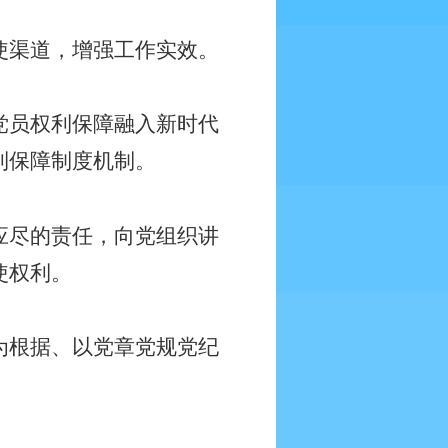
渠道，增强工作实效。
员权利保障融入新时代
利保障制度机制。
尽的责任，向党组织讲
使权利。
根据、以党章党规党纪