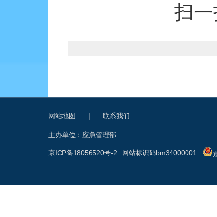
扫一
网站地图
|
联系我们
主办单位：应急管理部
京ICP备18056520号-2
网站标识码bm34000001