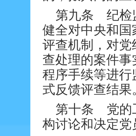
第九条 纪检
健全对中央和国
评查机制，对党
查处理的案件事
程序手续等进行
式反馈评查结果
第十条 党的
构讨论和决定党