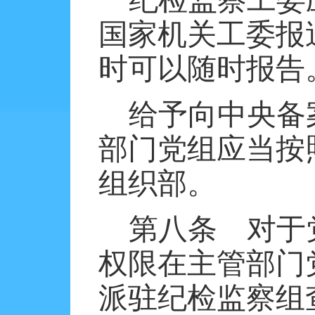
纪检监察工委
国家机关工委报
时可以随时报告
给予向中央备
部门党组应当按
组织部。
第八条 对于
权限在主管部门
派驻纪检监察组