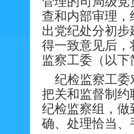
管理的司局级党
查和内部审理，
出党纪处分初步
得一致意见后，
监察工委（以下
纪检监察工委
把关和监督制约
纪检监察组，做
确、处理恰当、