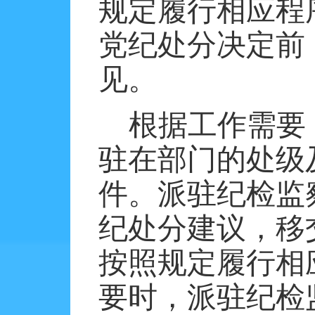
规定履行相应程
党纪处分决定前
见。
根据工作需要
驻在部门的处级
件。派驻纪检监
纪处分建议，移
按照规定履行相
要时，派驻纪检