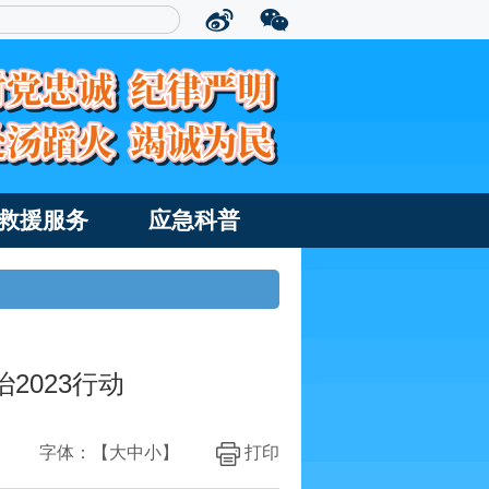
救援服务
应急科普
2023行动
字体：【
大
中
小
】
打印