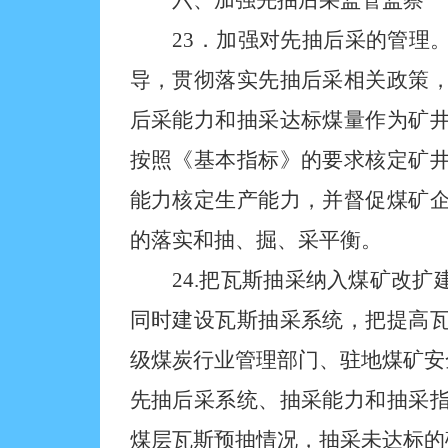
六、加强先抽后采监管监察
23．加强对先抽后采的管理。
导，贯彻落实先抽后采相关政策
后采能力和抽采达标煤量作为矿
按照《基本指标》的要求核定矿
能力核定生产能力，并督促煤矿
的落实和抽、掘、采平衡。
24.把瓦斯抽采纳入煤矿改扩
同时建设瓦斯抽采系统，把提高
级煤炭行业管理部门、驻地煤矿安
先抽后采系统、抽采能力和抽采
煤层瓦斯预抽情况，抽采未达标的