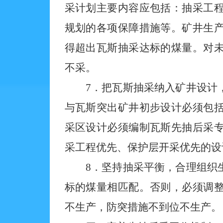
采计划主要内容应包括：抽采工
规划的各项保障措施等。矿井生
得超出瓦斯抽采达标的煤量。对
不采。
7．把瓦斯抽采纳入矿井设计，
与瓦斯突出矿井初步设计必须包
采区设计必须编制瓦斯先抽后采
采工程优先、保护层开采优先的设
8．坚持抽采平衡，合理组织生
标的煤量相匹配。否则，必须调
不生产，防突措施不到位不生产。