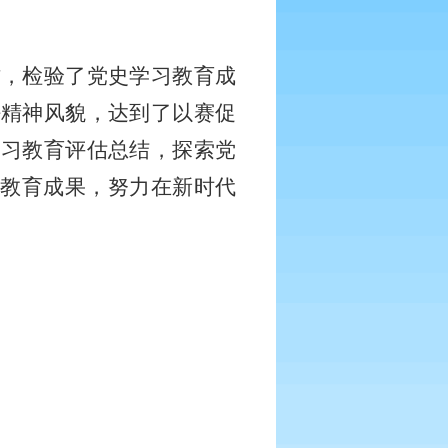
作，检验了党史学习教育成
好精神风貌，达到了以赛促
学习教育评估总结，探索党
习教育成果，努力在新时代