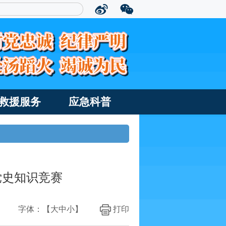
救援服务
应急科普
党史知识竞赛
字体：【
大
中
小
】
打印