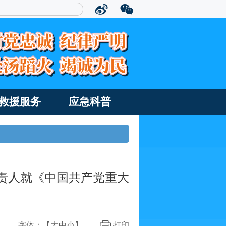
救援服务
应急科普
责人就《中国共产党重大
字体：【
大
中
小
】
打印