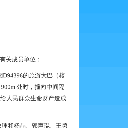
有关成员单位：
湘
D94396
的旅游大巴（核
+
900m
处时，撞向中间隔
，给人民群众生命财产造成
总理和杨晶、郭声琨、王勇