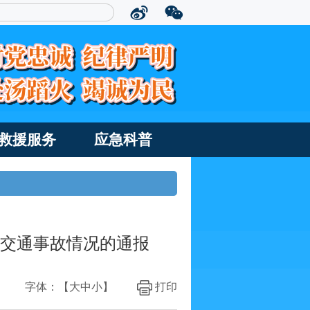
救援服务
应急科普
路交通事故情况的通报
字体：【
大
中
小
】
打印