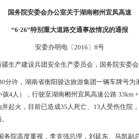
国务院安委会办公室关于湖南郴州宜凤高速
“
6
·
26
”特别重大道路交通事故情况的通报
安委办明电〔
2016
〕
8
号
新疆生产建设兵团安全生产委员会，国务院安委会
30
分许，湖南省衡阳骏达旅游集团一辆车牌号为
小孩
4
人），行驶至湖南郴州宜凤高速公路
33km
油并起火，目前已造成
35
人死亡、
13
人受伤住院
痛。
国务院高度重视，李克强总理，刘延东、马凯副