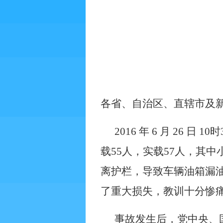
各省、自治区、直辖市及
2016
年
6
月
26
日
10
时
载
55
人，实载
57
人，其中
离护栏，导致车辆油箱漏
了重大损失，教训十分惨
事故发生后，党中央、