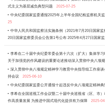
式主义为基层减负典型问题
2025-07-25
中央纪委国家监委通报2025年上半年全国纪检监察机关
25
中华人民共和国监察法实施条例（2021年7月20日国家监察
20日国家监察委员会公告第1号公布 2025年4月27日国家监察
李希在二十届中央纪委常委会第十六次（扩大）集体学习
关于加强党的作风建设的重要论述推动深入贯彻中央八项规定
深入贯彻中央八项规定精神学习教育中央指导组工作座谈
持会议
2025-06-10
中央纪委国家监委公开通报十起违反中央八项规定精神典
李希在全国巡视工作会议暨二十届中央巡视省（区、市）
作高质量发展 为推进中国式现代化提供有力保障
2025-04