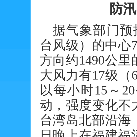
防汛
据气象部门预
台风级）的中心
方向约
1490
公里
大风力有
17
级（
以每小时
15
～
20
动，强度变化不
台湾岛北部沿海
日晚上在福建福