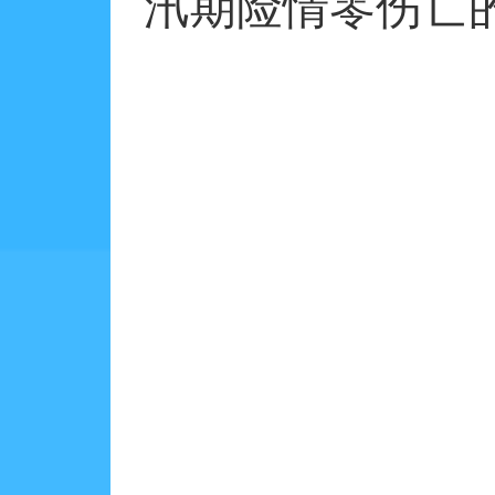
汛期险情零伤亡