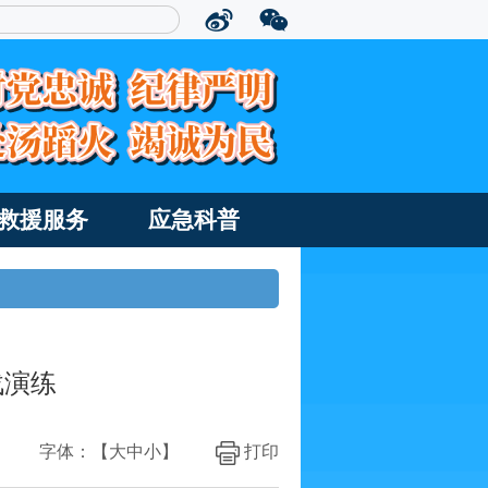
救援服务
应急科普
战演练
字体：【
大
中
小
】
打印