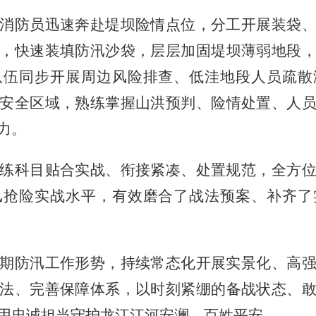
消防员迅速奔赴堤坝险情点位，分工开展装袋
，快速装填防汛沙袋，层层加固堤坝薄弱地段
队伍同步开展周边风险排查、低洼地段人员疏散
安全区域，熟练掌握山洪预判、险情处置、人
力。
练科目贴合实战、衔接紧凑、处置规范，全方
汛抢险实战水平，有效磨合了战法预案、补齐了
期防汛工作形势，持续常态化开展实景化、高
法、完善保障体系，以时刻紧绷的备战状态、
用忠诚担当守护龙江江河安澜、百姓平安。