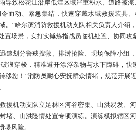
雨导致松花江沿岸低洼区域严重积水、道路被淹
闻令而动、紧急集结，快速穿戴水域救援装具、
域。”哈尔滨消防救援机动支队相关负责人介绍
处置场景，实打实锤炼指战员临机处置、协同攻
迅速划分警戒搜救、排涝抢险、现场保障小组
舟破浪穿梭，精准避开漂浮杂物与水下障碍，快
转移您！”消防员耐心安抚群众情绪，规范开展
。
救援机动支队立足林区河谷密集、山洪易发、
封堵、山洪险情处置专项演练。演练模拟辖区
溃堤风险。