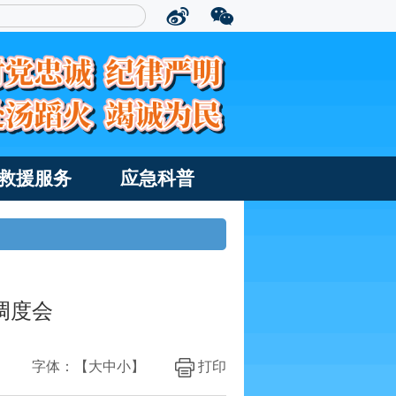
救援服务
应急科普
调度会
字体：【
大
中
小
】
打印