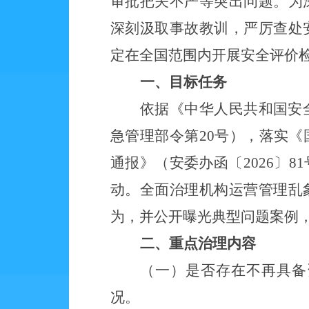
审批把关不严等突出问题。为
深刻汲取事故教训，
严厉查处
定在全国
范围内
开展安全评价
一、目标任务
依据《中华人民共和国安
急管理部令第
20号），落实
通报》（安委办函〔2026〕
动。全面治理机构运营管理乱
为，并公开曝光典型问题案例
二
、
重点
治
理
内容
（一）是否存在不再具备
况。